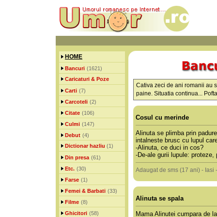
HOME
Bancuri
(1621)
Caricaturi & Poze
Cativa zeci de ani romanii au s
Carti
(7)
paine. Situatia continua... Pof
Carcoteli
(2)
Citate
(106)
Cosul cu merinde
Culmi
(147)
Alinuta se plimba prin padure
Debut
(4)
intalneste brusc cu lupul care
Dictionar hazliu
(1)
-Alinuta, ce duci in cos?
-De-ale gurii lupule: proteze, 
Din presa
(61)
Etc.
(30)
Adaugat de sms (17 ani) - Iasi
Farse
(1)
Femei & Barbati
(33)
Alinuta se spala
Filme
(8)
Ghicitori
(58)
Mama Alinutei cumpara de la 