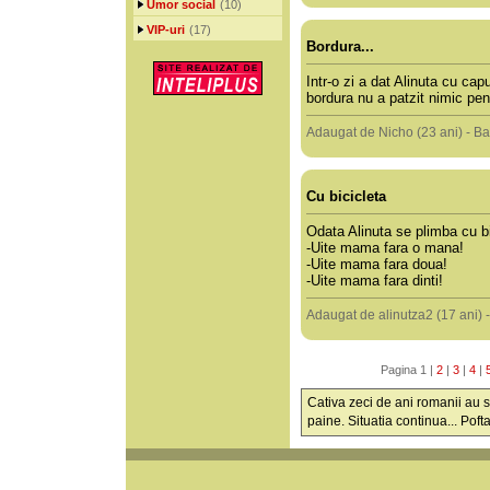
Umor social
(10)
VIP-uri
(17)
Bordura...
Intr-o zi a dat Alinuta cu cap
bordura nu a patzit nimic pen
Adaugat de Nicho (23 ani) - B
Cu bicicleta
Odata Alinuta se plimba cu bi
-Uite mama fara o mana!
-Uite mama fara doua!
-Uite mama fara dinti!
Adaugat de alinutza2 (17 ani) 
Pagina 1 |
2
|
3
|
4
|
Cativa zeci de ani romanii au s
paine. Situatia continua... Pof