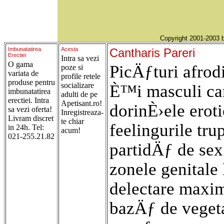
Copyright 2001-2003
Imbunatatirea
Acesta
Cantharis Pareri
Erectiei
Intra sa vezi
O gama
PicÄƒturi afrod
poze si
variata de
profile retele
produse pentru
socializare
È™i masculi c
imbunatatirea
adulti de pe
erectiei. Intra
Apetisant.ro!
dorinÈ›ele ero
sa vezi oferta!
Inregistreaza-
Livram discret
te chiar
feelingurile tru
in 24h. Tel:
acum!
021-255.21.82
partidÄƒ de se
zonele genital
delectare maxim
bazÄƒ de veget