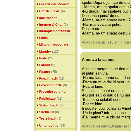
spele. Dupa o jumate de ora:
Greseli intentionate
- Mama, m-am spalat destul
-Nu draga, mai spala-te putin
Haz de necaz
(6)
Dupa inca juma' de ora:
Idei trasnite
(0)
-Mama, m-am spalat destul?
-Nu, mai spala-te putin.
Internet & Chat
(3)
Dupa o ora:
Intamplari personale
-Mama, m-am spalat destul? U
Links
Adaugat de styll (18 ani) - Iasi
Minciuni gogonate
Murphy
(120)
Perle
(258)
Alinutza la sanius
Parodii
(0)
Alinutza merge sa se dea cu s
Poante
(75)
el putin saniuta.
-Nu ma lasa mama sa-ti dau 
Poezii hazlii
(11)
-Daca nu mi-o dai iti scot un 
Povestiri hazlii
(0)
-Foarte bine.
Si lupul ii scoate un ochi si i
Proverbe cu umor
-Nu pot sa ti-o dau ca nu m
Publicitate
(11)
-Iti scot si celalalt ochi.
-Foarte bine.
Sfaturi hazlii
(2)
Ii scoate lupul ochiul si Ali
Siretlicuri
(0)
-Unde pleci? intreaba lupul.
-Pai mama mi-a zis sa merg 
Teste hazlii
(3)
Umor politic
(59)
Adaugat de girly (19 ani) - m c