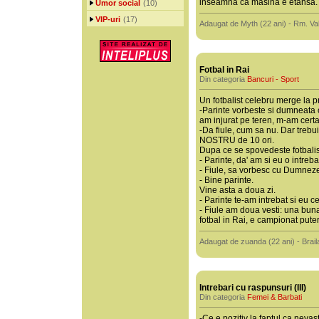
inseamna ca masina e etansa.
Umor social
(10)
VIP-uri
(17)
Adaugat de Myth (22 ani) - Rm. Va
Fotbal in Rai
Din categoria
Bancuri - Sport
Un fotbalist celebru merge la 
-Parinte vorbeste si dumneata
am injurat pe teren, m-am certat
-Da fiule, cum sa nu. Dar trebui
NOSTRU de 10 ori.
Dupa ce se spovedeste fotbalist
- Parinte, da' am si eu o intreb
- Fiule, sa vorbesc cu Dumnezeu
- Bine parinte.
Vine asta a doua zi.
- Parinte te-am intrebat si eu ce
- Fiule am doua vesti: una bun
fotbal in Rai, e campionat pute
Adaugat de zuanda (22 ani) - Brail
Intrebari cu raspunsuri (III)
Din categoria
Femei & Barbati
-Ce e pozitiv la faptul ca nevas