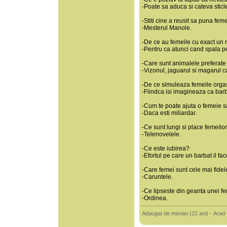
-Poate sa aduca si cateva sticl
-Stiti cine a reusit sa puna feme
-Mesterul Manole.
-De ce au femeile cu exact un 
-Pentru ca atunci cand spala p
-Care sunt animalele preferate
-Vizonul, jaguarul si magarul ca
-De ce simuleaza femeile org
-Fiindca isi imagineaza ca barb
-Cum te poate ajuta o femeie s
-Daca esti miliardar.
-Ce sunt lungi si place femeilo
-Telenovelele.
-Ce este iubirea?
-Efortul pe care un barbat il f
-Care femei sunt cele mai fide
-Caruntele.
-Ce lipseste din geanta unei f
-Ordinea.
Adaugat de merian (22 ani) - Arad