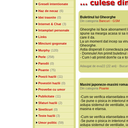
Greseli intentionate
Haz de necaz
(6)
Buletinul lui Gheorghe
Idei trasnite
(0)
Din categoria
Bancuri - GSM
Internet & Chat
(3)
Gheorghe isi face abonament la 
Intamplari personale
spune sa mearga acasa si sa isi
Links
care il da.
La un moment dat incep sa vina 
Minciuni gogonate
Gheorghe.
Astia disperati il conecteaza p
Murphy
(120)
- Domnule! Am primit buletinul 
Perle
(258)
- Cum l-ati primit dom'le ca e t
Parodii
(0)
Adaugat de eva22 (22 ani) - Bucur
Poante
(75)
Poezii hazlii
(11)
Povestiri hazlii
(0)
Masini japoneze-masini roma
Din categoria
Poante
Proverbe cu umor
Publicitate
(11)
-Cum se verifica etanseitatea 
-Se pune o pisica in interiorul 
Sfaturi hazlii
(2)
astupa sistemul de ventilatie,
masina e etansa.
Siretlicuri
(0)
Teste hazlii
(3)
-Cum se verifica etanseitatea 
-Se pune o pisica in interiorul 
Umor politic
(59)
astupa sistemul de ventilatie, 