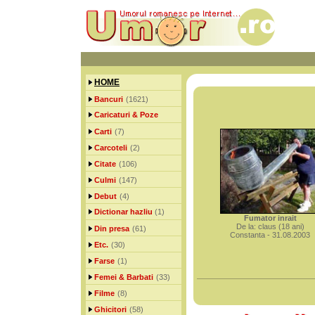
HOME
Bancuri
(1621)
Caricaturi & Poze
Carti
(7)
Carcoteli
(2)
Citate
(106)
Culmi
(147)
Debut
(4)
Dictionar hazliu
(1)
Fumator inrait
De la: claus (18 ani)
Din presa
(61)
Constanta - 31.08.2003
Etc.
(30)
Farse
(1)
Femei & Barbati
(33)
Filme
(8)
Ghicitori
(58)