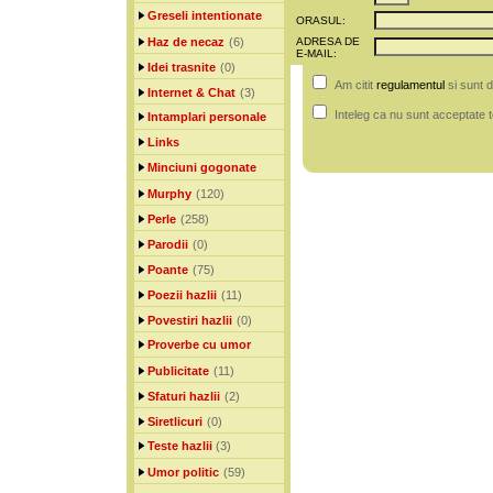
Greseli intentionate
ORASUL:
Haz de necaz
(6)
ADRESA DE
E-MAIL:
Idei trasnite
(0)
Am citit
regulamentul
si sunt 
Internet & Chat
(3)
Inteleg ca nu sunt acceptate t
Intamplari personale
Links
Minciuni gogonate
Murphy
(120)
Perle
(258)
Parodii
(0)
Poante
(75)
Poezii hazlii
(11)
Povestiri hazlii
(0)
Proverbe cu umor
Publicitate
(11)
Sfaturi hazlii
(2)
Siretlicuri
(0)
Teste hazlii
(3)
Umor politic
(59)