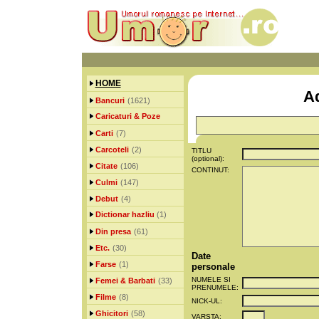
HOME
Ad
Bancuri
(1621)
Caricaturi & Poze
Carti
(7)
Carcoteli
(2)
TITLU
(optional):
Citate
(106)
CONTINUT:
Culmi
(147)
Debut
(4)
Dictionar hazliu
(1)
Din presa
(61)
Etc.
(30)
Date
Farse
(1)
personale
NUMELE SI
Femei & Barbati
(33)
PRENUMELE:
Filme
(8)
NICK-UL:
Ghicitori
(58)
VARSTA: